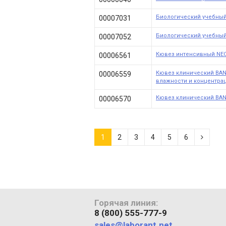
Биологический учебный
00007031
Биологический учебный
00007052
Кювез интенсивный NEO
00006561
Кювез клинический BAN
00006559
влажности и концентра
Кювез клинический BAN
00006570
1
2
3
4
5
6
Горячая линия:
8 (800) 555-777-9
sales@laborant.net