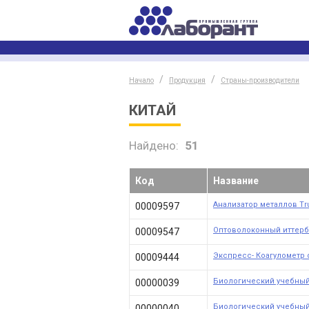
Начало
Продукция
Страны-производители
КИТАЙ
Найдено:
51
Код
Название
Анализатор металлов Tr
00009597
Оптоволоконный иттерб
00009547
Экспресс- Коагулометр 
00009444
Биологический учебный
00000039
Биологический учебный
00000040