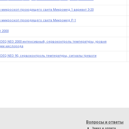
 микроскоп проходящего света Микромед 1 вариант 3-20
 микроскоп проходящего света Микромед Р-1
 2000
DEQ NEO 2000 интенсивный, сервоконтроль температуры, уровня
ции кислорода
DEQ NEO 90, сервоконтроль температуры, сигналы тревоги
Вопросы и ответы
Заказ и оплата