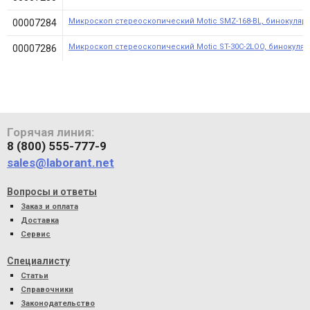
Микроскоп стереоскопический Motic SMZ-168-BL, бинокулярн
00007284
Микроскоп стереоскопический Motic ST-30C-2LOO, бинокулярны
00007286
Горячая линия:
8 (800) 555-777-9
sales@laborant.net
Вопросы и ответы
Заказ и оплата
Доставка
Сервис
Специалисту
Статьи
Справочники
Законодательство