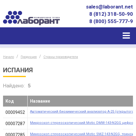
sales@laborant.net
8 (812) 318-50-90
8 (800) 555-777-9
Начало
Продукция
Страны-производители
ИСПАНИЯ
Найдено:
5
Код
Название
Автоматический биохимический анализатор А-25 (открытого 
00009452
Микроскоп стереоскопический Motic DMW-143-N2GG цифровой
00007287
Микроскоп стереоскопический Motic SMZ-143-N2GG, тринокул
00007285