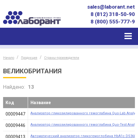
sales@laborant.net
8 (812) 318-50-90
8 (800) 555-777-9
Начало
Продукция
Страны-производители
ВЕЛИКОБРИТАНИЯ
Найдено:
13
Код
Название
Анализатор гликозилированного гемоглабина Quo-Lab Analyz
00009447
Анализатор гликозилированного гемоглабина Quo-Test Analyz
00009446
Автоматический анализатор гликогемоглобина HbA1c DS360
00009413