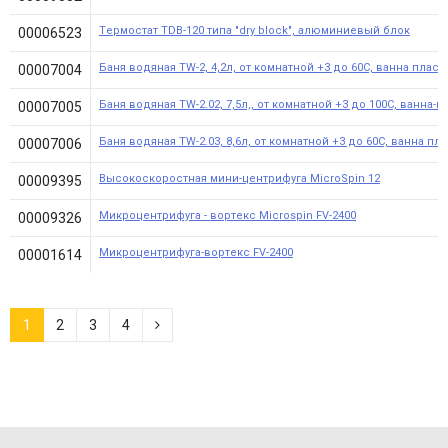
Tермостат TDB-120 типа "dry block", алюминиевый блок
00006523
Баня водяная TW-2, 4,2л, от комнатной +3 до 60С, ванна плас
00007004
Баня водяная TW-2.02, 7,5л,, от комнатной +3 до 100С, ванна-
00007005
Баня водяная TW-2.03, 8,6л, от комнатной +3 до 60С, ванна пл
00007006
Высокоскоростная мини-центрифуга MicroSpin 12
00009395
Микроцентрифуга - вортекс Microspin FV-2400
00009326
Микроцентрифуга-вортекс FV-2400
00001614
1
2
3
4