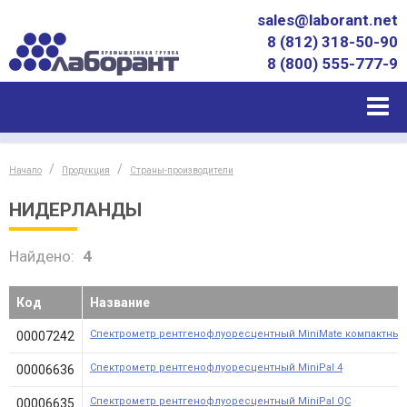
sales@laborant.net
8 (812) 318-50-90
8 (800) 555-777-9
Начало
Продукция
Страны-производители
НИДЕРЛАНДЫ
Найдено:
4
Код
Название
Спектрометр рентгенофлуоресцентный MiniMate компактный
00007242
Спектрометр рентгенофлуоресцентный MiniPal 4
00006636
Спектрометр рентгенофлуоресцентный MiniPal QC
00006635