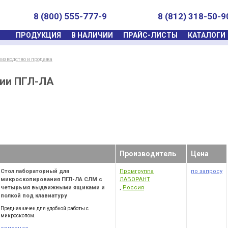
8 (800) 555-777-9
8 (812) 318-50-9
ПРОДУКЦИЯ
В НАЛИЧИИ
ПРАЙС-ЛИСТЫ
КАТАЛОГИ
оизводство и продажа
ии ПГЛ-ЛА
Производитель
Цена
Стол лабораторный для
Промгруппа
по запросу
микроскопирования ПГЛ-ЛА СЛМ с
ЛАБОРАНТ
четырьмя выдвижными ящиками и
,
Россия
полкой под клавиатуру
Предназначен для удобной работы с
микроскопом.