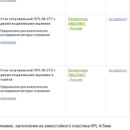
описание
Стол титровальный ПГЛ-ЛА СТ1 с
Промгруппа
по запросу
двумя выдвижными ящиками
ЛАБОРАНТ
,
Россия
Предназначен для аналитических
исследований методом титрования
описание
Стол титровальный ПГЛ-ЛА СТ2 с
Промгруппа
по запросу
двумя выдвижными ящиками и
ЛАБОРАНТ
тумбой
,
Россия
Предназначен для аналитических
исследований методом титрования.
описание
алюмия, заполнение из химостойкого пластика HPL 4/5мм.