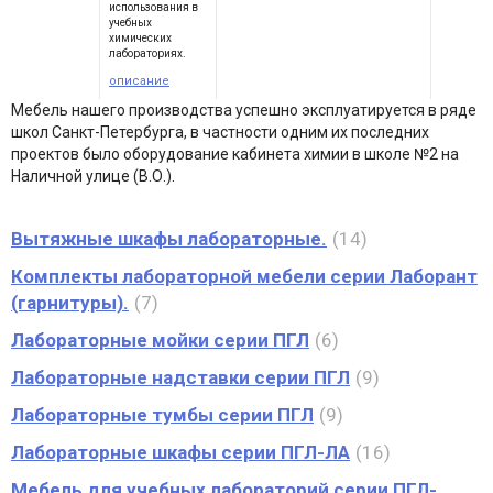
использования в
учебных
химических
лабораториях.
описание
Мебель нашего производства успешно эксплуатируется в ряде
школ Санкт-Петербурга, в частности одним их последних
проектов было оборудование кабинета химии в школе №2 на
Наличной улице (В.О.).
Вытяжные шкафы лабораторные.
14
Комплекты лабораторной мебели серии Лаборант
(гарнитуры).
7
Лабораторные мойки серии ПГЛ
6
Лабораторные надставки серии ПГЛ
9
Лабораторные тумбы серии ПГЛ
9
Лабораторные шкафы серии ПГЛ-ЛА
16
Мебель для учебных лабораторий серии ПГЛ-