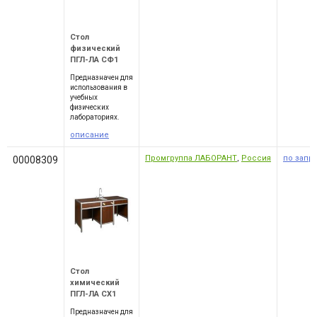
Стол
физический
ПГЛ-ЛА СФ1
Предназначен для
использования в
учебных
физических
лабораториях.
описание
Промгруппа ЛАБОРАНТ
,
Россия
по запр
00008309
Стол
химический
ПГЛ-ЛА СХ1
Предназначен для