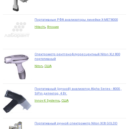
Портативные РФА анализаторы линейки X-MET8000
,
Hitachi
Япония
Спектрометр рентгенофлуоресцентный Niton XLt 800
портативный
,
Niton
США
Портативный (ручной) анализатор Alpha Series - 8000 ,
SiPin детектор, 4 Вт.
,
Innov-X Systems
США
Портативный ручной спектрометр Niton Xl3t GOLDD