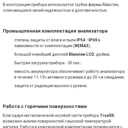
В конструкции прибора используется трубка фирмы Макстек,
отличающаяся своей надежностью и долговечностью.
Промышленная комплектация анализатора
степень защиты от влаги и пыли
IP54
–
IP69
в
зависимости от комплектации (
NEMA3
);
большой новейший дисплей
Blanview LCD
, дюйма;
быстрая загрузка прибора - 30 сек.;
емкость аккумулятора обеспечивает работу анализатора
в течение 11-13ч активного режима и до 20 ч в ожидании;
защита от радиации высокого уровня;
Работа с горячими поверхностями
Благодаря металлической носовой части прибора
TrueXR
,
возможен анализ поверхностей с высокой температурой
нагрева. Работа в классической комплектации производится с