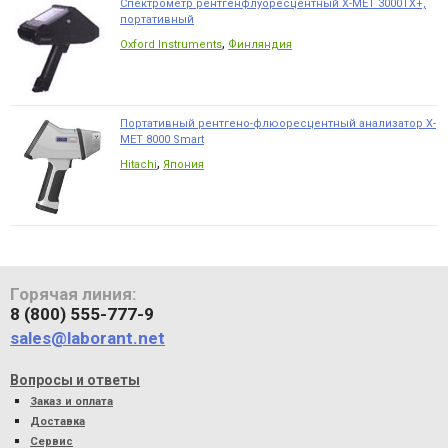
Спектрометр рентгенфлуоресцентный X-MET 3000TX+,
портативный
,
Oxford Instruments
Финляндия
Портативный рентгено-флюоресцентный анализатор X-
MET 8000 Smart
,
Hitachi
Япония
Горячая линия:
8 (800) 555-777-9
sales@laborant.net
Вопросы и ответы
Заказ и оплата
Доставка
Сервис