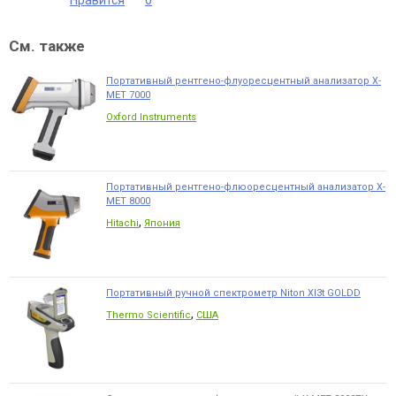
Нравится
0
См. также
Портативный рентгено-флуоресцентный анализатор Х-
МЕТ 7000
Oxford Instruments
Портативный рентгено-флюоресцентный анализатор X-
MET 8000
,
Hitachi
Япония
Портативный ручной спектрометр Niton Xl3t GOLDD
,
Thermo Scientific
США