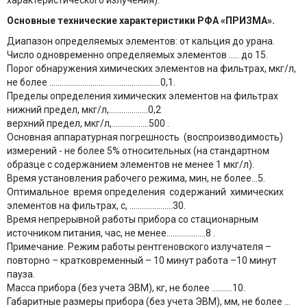
характеристического излучения).
Основные технические характеристики РФА «ПРИЗМА».
Диапазон определяемых элементов: от кальция до урана.
Число одновременно определяемых элементов ..... до 15.
Порог обнаружения химических элементов на фильтрах, мкг/л,
не более ......................................................0,1.
Пределы определения химических элементов на фильтрах
нижний предел, мкг/л,...................0,2
верхний предел, мкг/л,..................500 .
Основная аппаратурная погрешность (воспроизводимость)
измерений - не более 5% относительных (на стандартном
образце с содержанием элементов не менее 1 мкг/л).
Время установления рабочего режима, мин, не более...5.
Оптимальное время определения содержаний химических
элементов на фильтрах, с, .....................30.
Время непрерывной работы прибора со стационарным
источником питания, час, не менее...................8 .
Примечание. Режим работы рентгеновского излучателя –
повторно – кратковременный – 10 минут работа –10 минут
пауза.
Масса прибора (без учета ЭВМ), кг, не более ..........10.
Габаритные размеры прибора (без учета ЭВМ), мм, не более …