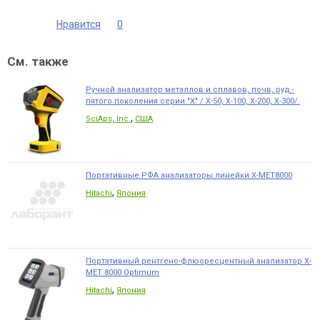
Нравится
0
См. также
Ручной анализатор металлов и сплавов, почв, руд -
пятого поколения серии "X" / X-50, X-100, X-200, X-300/.
,
SciAps, Inc.
США
Портативные РФА анализаторы линейки X-MET8000
,
Hitachi
Япония
Портативный рентгено-флюоресцентный анализатор X-
MET 8000 Optimum
,
Hitachi
Япония