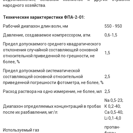
народного хозяйства.
Технические характеристики ФПА-2-01:
Рабочий диапазон длин волн, нм
550 - 950
Давление, создаваемое компрессором, атм.
0,6-1,5
Предел допускаемого среднего квадратического
отклонения случайной составляющей основной
1,5
относительной приведенной по-грешности, не
более, %
Предел допускаемой систематической
составляющей основной относительной
2,5
приведенной погрешности фотометра, не более, %
Расход раствора на одно измерение, не более, мл
2,5
Na 0,5-23;
Диапазон определяемых концентраций в пробах
К 0,2-40;
после их разбавления, мг/л:
Са 0,5-40;
Li 0,1-4,0
пропан-
Используемый газ