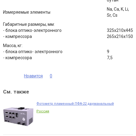
бутан
Na, Са, K, Li,
Измеряемые элементы
Sr, Cs
Габаритные размеры, мм:
- блока оптико-электронного
325х210х445
- компрессора
265х216х150
Масса, кг:
- блока оптико- электронного
9
- компрессора
7,5
Нравится
0
См. также
Фотометр пламенный ПФА-22 двухканальный
Россия