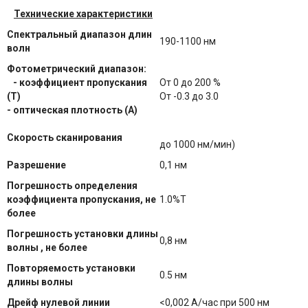
Технические характеристики
Спектральный диапазон длин
190-1100 нм
волн
Фотометрический диапазон:
- коэффициент пропускания
От 0 до 200 %
(Т)
От -0.3 до 3.0
- оптическая плотность (А)
Скорость сканирования
до 1000 нм/мин)
Разрешение
0,1 нм
Погрешность определения
коэффициента пропускания, не
1.0%Т
более
Погрешность установки длины
0,8 нм
волны , не более
Повторяемость установки
0.5 нм
длины волны
Дрейф нулевой линии
<0,002 А/час при 500 нм