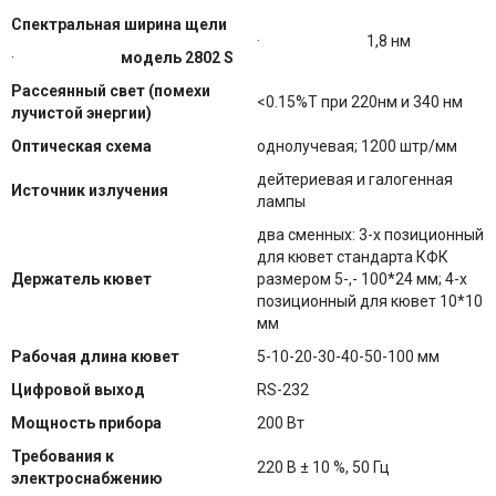
Спектральная ширина щели
· 1,8 нм
·
модель 2802 S
Рассеянный свет (помехи
<0.15%Т при 220нм и 340 нм
лучистой энергии)
Оптическая схема
однолучевая; 1200 штр/мм
дейтериевая и галогенная
Источник излучения
лампы
два сменных: 3-х позиционный
для кювет стандарта КФК
Держатель кювет
размером 5-,- 100*24 мм; 4-х
позиционный для кювет 10*10
мм
Рабочая длина кювет
5-10-20-30-40-50-100 мм
Цифровой выход
RS-232
Мощность прибора
200 Вт
Требования к
220 В ± 10 %, 50 Гц
электроснабжению