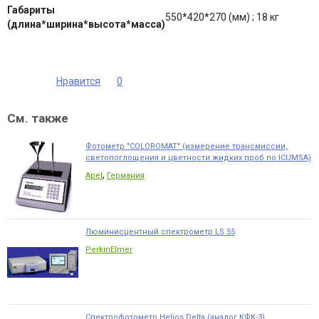
Габариты
550*420*270 (мм) ; 18 кг
(длина*ширина*высота*масса)
Нравится
0
См. также
Фотометр "COLOROMAT" (измерение трансмиссии,
светопоглощения и цветности жидких проб по ICUMSA)
,
Apel
Германия
Люминисцентный спектрометр LS 55
PerkinElmer
Спектрофотометр Helios Delta (аналог КФК-3)