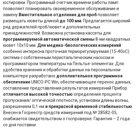
юстировки. Программный счетчик времени работы ламп
позволяет планировать своевременное обслуживание и
замену.
Вместительное отделение для проб
позволяет
размещать кюветы длиной
до 100 мм
. Предлагается широкий
ряд держателей проб/кювет и дополнительных
принадлежностей. Возможна установка кассеты для
программируемой автоматической смены
8-ми квадратных
кювет 10х10 мм.
Для медико-биологических измерений
особенно интересна проточная терморегулируемая (15-40оС)
система с собственным перистальтическим насосом и
программатором температуры на Пельтье-элементах. Для
удобства хранения и обработки данных на персональном
компьютере разработано
дополнительное программное
обеспечение
UNICO-PC Win, обеспечивающее перенос данных,
составление представления результатов измерений Прибор
отличается высокой точностью
определения процента
пропускания/ оптической плотности, установки длины волны,
разрешением 0,1 нм
и прекрасной временной стабильностью
.
Внесен в Госреестр средств измерений под № 28582-05,
снабжается свидетельством о госпроверке. Гарантия – 2 года
со дня поставки.