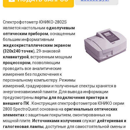
Спектрофотометр ЮНИКО-2802S
является настольным
однолучевым
оптическим прибором
, оснащенным
большим информативным
жидкокристаллическим экраном
(320х240 точек
), 29-знаковой
клавиатурой
, встроенным мощным
процессором
, позволяющим
проводить все аналитические
измерения без подключения к
персональному компьютеру. Режимы
измерений, градуировки и полученные спектры хранятся в
энергонезависимой памяти. Для вывода информации
предусмотрены
порты для подключения принтера и
внешнего ПК
. Конструкция спектрофотометров ЮНИКО серии
2800 SpectroQuest основана на
оригинальных оптических
элементах
с защитным покрытием, смонтированных на
мощной плите.
Источниками излучения
служат
дейтериевая и
галогеновая лампы
, доступные для самостоятельной смены и