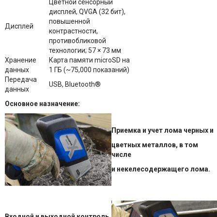
Цветной сенсорный
дисплей, QVGA (32 бит),
повышенной
Дисплей
контрастности,
противобликовой
технологии; 57 × 73 мм
Хранение
Карта памяти microSD на
данных
1 ГБ (~75,000 показаний)
Передача
USB, Bluetooth®
данных
Основное назначение:
Приемка и учет лома черных и
цветных металлов, в том
числе
и некелесодержащего лома.
Входной и выходной контроль