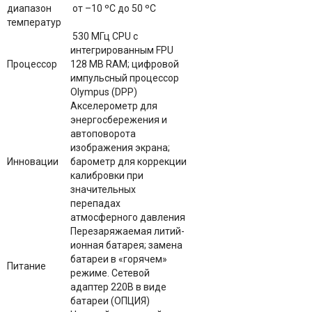
диапазон
от –10 ºC до 50 ºC
температур
530 МГц CPU с
интегрированным FPU
Процессор
128 MB RAM; цифровой
импульсный процессор
Olympus (DPP)
Акселерометр для
энергосбережения и
автоповорота
изображения экрана;
Инновации
барометр для коррекции
калибровки при
значительных
перепадах
атмосферного давления
Перезаряжаемая литий-
ионная батарея; замена
батареи в «горячем»
Питание
режиме. Сетевой
адаптер 220B в виде
батареи (ОПЦИЯ)