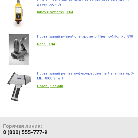
детектор, 4 Вт.
,
Innov-X Systems
США
Портативный ручной спектрометр Thermo-Niton XLt 898
,
Niton
США
Портативный рентгено-флюоресцентный анализатор X-
MET 8000 Smart
,
Hitachi
Япония
Горячая линия:
8 (800) 555-777-9