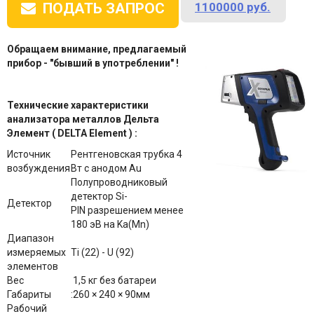
1100000
руб.
ПОДАТЬ ЗАПРОС
Обращаем внимание, предлагаемый
прибор - "бывший в употреблении" !
Технические характеристики
анализатора металлов Дельта
Элемент (
DELTA Element )
:
Источник
Рентгеновская трубка 4
возбуждения
Вт с анодом Au
Полупроводниковый
детектор Si-
Детектор
PIN разрешением менее
180 эВ на Ka(Mn)
Диапазон
измеряемых
Ti (22) - U (92)
элементов
Вес
1,5 кг без батареи
Габариты
:260 × 240 × 90мм
Рабочий