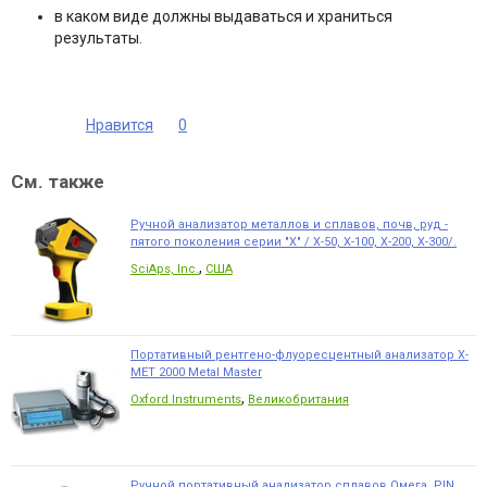
в каком виде должны выдаваться и храниться
результаты.
Нравится
0
См. также
Ручной анализатор металлов и сплавов, почв, руд -
пятого поколения серии "X" / X-50, X-100, X-200, X-300/.
,
SciAps, Inc.
США
Портативный рентгено-флуоресцентный анализатор X-
MET 2000 Metal Master
,
Oxford Instruments
Великобритания
Ручной портативный анализатор сплавов Омега, PIN