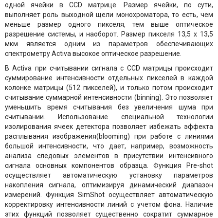
одной ячейки в CCD матрице. Размер ячейки, по сути,
выполняет роль выходной щели монохроматора, то есть, чем
меньше размер одного пикселя, тем выше оптическое
разрешение системы, и наоборот. Размер пикселя 13,5 x 13,5
мкм является одним из параметров обеспечивающих
спектрометру Activa высокое оптическое разрешение.
В Activa при считывании сигнала с CCD матрицы происходит
суммирование интенсивности отдельных пикселей в каждой
колонке матрицы (512 пикселей), и только потом происходит
считывание суммарной интенсивности (binning). Это позволяет
уменьшить время считывания без увеличения шума при
считывании. Использование специальной технологии
изолирования ячеек детектора позволяет избежать эффекта
расплывания изображения(blooming) при работе с линиями
большой интенсивности, что дает, например, возможность
анализа следовых элементов в присутствии интенсивного
сигнала основных компонентов образца. Функция Pre-shot
осуществляет автоматическую установку параметров
накопления сигнала, оптимизируя динамический диапазон
измерений. Функция SimShot осуществляет автоматическую
корректировку интенсивности линий с учетом фона. Наличие
этих функций позволяет существенно сократит суммарное