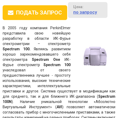
Цена:
по запросу
ПОДАТЬ ЗАПРОС
В 2005 году компания PerkinElmer
представила свою новейшую
разработку в области ИК-Фурье
спектрометрии – спектрометр
Spectrum 100.
Являясь развитием
хорошо зарекомендовавшего себя
спектрометра
Spectrum One
ИК-
Фурье спектрометр
Spectrum 100
унаследовал от своего
предшественника лучшее - простоту
использования, высокие технические
характеристики, интеллектуальные
приставки и другое. Система существует в модификации как
для среднего, так и для ближнего ИК-диапазона (
Spectrum
100N
). Наличие уникальной технологии «Абсолютно
Виртуальный Инструмент» (
AVI
) позволяет автоматически
согласовать прибор с многочисленными приставками, а также
результаты измерений на разных приборах. Системы включают