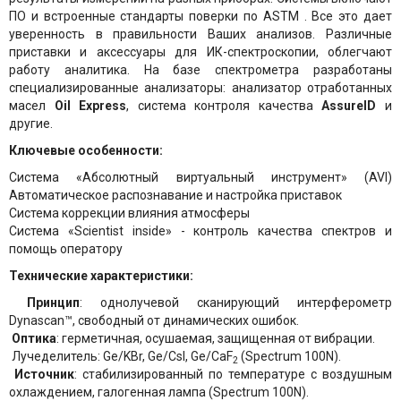
ПО и встроенные стандарты поверки по ASTM . Все это дает
уверенность в правильности Ваших анализов. Различные
приставки и аксессуары для ИК-спектроскопии, облегчают
работу аналитика. На базе спектрометра разработаны
специализированные анализаторы: анализатор отработанных
масел
Oil Express
, система контроля качества
AssureID
и
другие.
Ключевые особенности:
Система «Абсолютный виртуальный инструмент» (AVI)
Автоматическое распознавание и настройка приставок
Система коррекции влияния атмосферы
Система «Scientist inside» - контроль качества спектров и
помощь оператору
Технические характеристики:
Принцип
: однолучевой сканирующий интерферометр
Dynascan™, свободный от динамических ошибок.
Оптика
: герметичная, осушаемая, защищенная от вибрации.
Лучеделитель: Ge/KBr, Ge/CsI, Ge/CaF
(Spectrum 100N).
2
Источник
: стабилизированный по температуре с воздушным
охлаждением, галогенная лампа (Spectrum 100N).