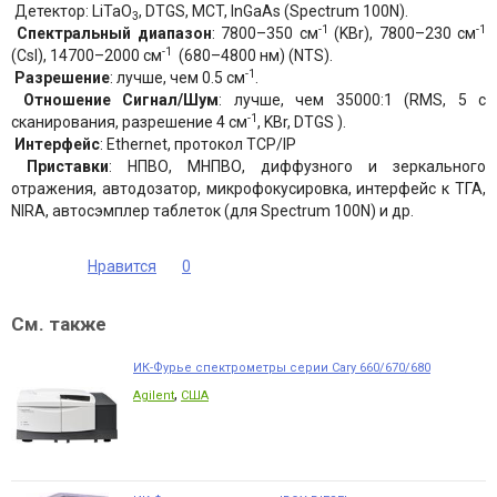
Детектор: LiTaO
, DTGS, MCT, InGaAs (Spectrum 100N).
3
-1
-1
Спектральный диапазон
: 7800–350 см
(KBr), 7800–230 см
-1
(CsI), 14700–2000 см
(680–4800 нм) (NTS).
-1
Разрешение
: лучше, чем 0.5 см
.
Отношение Сигнал/Шум
: лучше, чем 35000:1 (RMS, 5 с
-1
сканирования, разрешение 4 см
, KBr, DTGS ).
Интерфейс
: Ethernet, протокол TCP/IP
Приставки
: НПВО, МНПВО, диффузного и зеркального
отражения, автодозатор, микрофокусировка, интерфейс к ТГА,
NIRA, автосэмплер таблеток (для Spectrum 100N) и др.
Нравится
0
См. также
ИК-Фурье спектрометры серии Cary 660/670/680
,
Agilent
США