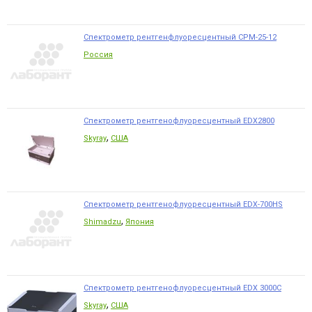
Спектрометр рентгенфлуоресцентный СРМ-25-12
Россия
Спектрометр рентгенофлуоресцентный EDX2800
,
Skyray
США
Спектрометр рентгенофлуоресцентный EDX-700HS
,
Shimadzu
Япония
Спектрометр рентгенофлуоресцентный EDX 3000C
,
Skyray
США