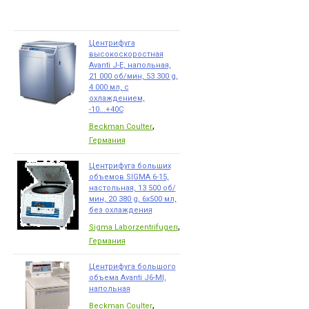
Центрифуга
высокоскоростная
Avanti J-E, напольная,
21 000 об/мин, 53 300 g,
4 000 мл, с
охлаждением,
-10...+40С
,
Beckman Coulter
Германия
Центрифуга больших
объемов SIGMA 6-15,
настольная, 13 500 об/
мин, 20 380 g, 6x500 мл,
без охлаждения
,
Sigma Laborzentrifugen
Германия
Центрифуга большого
объема Avanti J6-MI,
напольная
,
Beckman Coulter