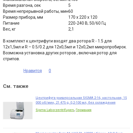
Время разгона, сек
5
Время непрерывной работы, мин
60
Размер прибора, мм
170 х 220 х 120
Питание
220-240 В; 50/60 Гц
Вес, кг
2,1
В комплект к центрифуги входят два ротора R - 1.5 для
12х1,5мл и R – 0.5/0.2 для 12х0,5мл и 12х0,2мл микропробирок.
Возможна установка других роторов , включая ротор для
стрипов.
Нравится
0
См. также
Центрифуга универсальная SIGMA 2-16, настольная, 15
000 об/мин, 21 475 g, 0,2-100 мл, без охлаждения
,
Sigma Laborzentrifugen
Германия