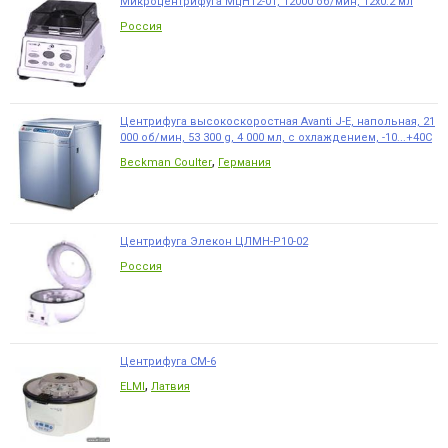
Микроцентрифуга МцН12-01, 12000 об/мин, 12х0.2 мл
Россия
Центрифуга высокоскоростная Avanti J-E, напольная, 21
000 об/мин, 53 300 g, 4 000 мл, с охлаждением, -10...+40С
,
Beckman Coulter
Германия
Центрифуга Элекон ЦЛМН-Р10-02
Россия
Центрифуга СМ-6
,
ELMI
Латвия