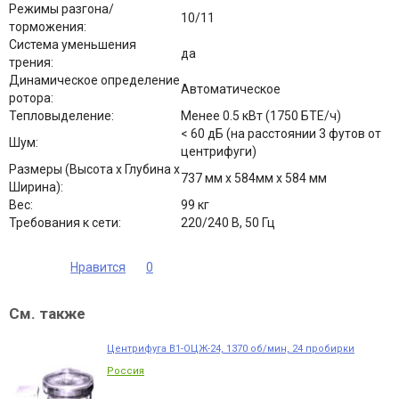
Режимы разгона/
10/11
торможения:
Система уменьшения
да
трения:
Динамическое определение
Автоматическое
ротора:
Тепловыделение:
Менее 0.5 кВт (1750 БТЕ/ч)
< 60 дБ (на расстоянии 3 футов от
Шум:
центрифуги)
Размеры (Высота х Глубина х
737 мм х 584мм х 584 мм
Ширина):
Вес:
99 кг
Требования к сети:
220/240 В, 50 Гц
Нравится
0
См. также
Центрифуга В1-ОЦЖ-24, 1370 об/мин, 24 пробирки
Россия