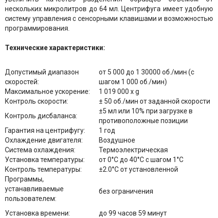
нескольких микролитров до 64 мл. Центрифуга имеет удобную
систему управления с сенсорными клавишами и возможностью
программирования.
Технические характеристики:
Допустимый диапазон
от 5 000 до 1 30000 об./мин (с
скоростей:
шагом 1 000 об./мин)
Максимальное ускорение:
1 019 000 х g
Контроль скорости:
± 50 об./мин от заданной скорости
±5 мл или 10% при загрузке в
Контроль дисбаланса:
противоположные позиции
Гарантия на центрифугу:
1 год
Охлаждение двигателя:
Воздушное
Система охлаждения:
Термоэлектрическая
Установка температуры:
от 0°С до 40°С с шагом 1°С
Контроль температуры:
±2.0°С от установленной
Программы,
устанавливаемые
без ограничения
пользователем:
Установка времени:
до 99 часов 59 минут