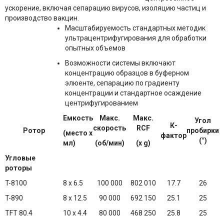
ускорение, включая сепарацию вирусов, изоляцию частиц и
производство вакцин.
Масштабируемость стандартных методик
ультрацентрифугирования для обработки
опытных объемов
Возможности системы включают
концентрацию образцов в буферном
элюенте, сепарацию по градиенту
концентрации и стандартное осаждение
центрифугированием
Емкость
Макс.
Макс.
Угол
К-
скорость
RCF
Ротор
пробирки
(место x
фактор
(°)
мл)
(об/мин)
(x g)
Угловые
роторы
T-8100
8 x 6.5
100 000
802 010
17.7
26
T-890
8 x 12.5
90 000
692 150
25.1
25
TFT 80.4
10 x 4.4
80 000
468 250
25.8
25