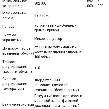
Максимальное
692
602
802 000
ускорение, g
000
000
Максимальный
6 х 250 мл
объем,
Устойчивый к дисбалансу
Привод
прямой привод
Система
Микропроцессор
управления
от 1 000 до максимальной
Диапазон частот
частоты вращения с шагом в
вращения (об/мин)
100 об/мин
Точность
регулирования
±10
скорости (об/мин)
Система
Твердотельный
регулирования
термоэлектрический
температуры
охладитель (бесфреонный)
Вакуумный насос с ротором в
масляной ванне, функцией
Вакуумная система
удаления влаги и масляный