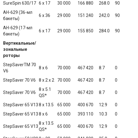
SureSpin 630/17
6 x 17
30 000
166 880
268.0
90
AH-629 (36-мл
6 x 36
29 000
151 240
242.0
90
бакеты)
AH-629 (17-мл
6 x 17
29 000
155 850
284.0
90
бакеты)
Вертикальные/
зональные
роторы
StepSaverTM 70
8 x 6
70 000
467 420
8.7
0
V6
StepSaver 70 V6
8 x 2 x 2
70 000
467 420
8.7
0
8 x 5.1
StepSaver 70 V6
70 000
467 420
8.7
0
QS*
StepSaver 65 V13
8 x 13.5
65 000
400 670
12.9
0
StepSaver 65 V13
8 x 6
65 000
393 110
10.3
0
8 x 13.5
StepSaver 65 V13
65 000
400 670
12.9
0
QS*