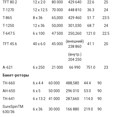
TFT 80.2
12 x 2.0
80 000
429 640
22.6
25
T-1270
12 x 12.5
70 000
448 810
36.3
24
T-865
8 x 36
65,000
429 460
51.7
23.5
T-1250
12 x 36
50,000
301,030
68.7
24
T-647.5
6 x 100
47 500
250,260
121.0
22.5
(внешний)
TFT 45.6
40 x 6.0
45 000
41.1
20
238 860
(внутр.)
204 250
A-621
6 x 250
21 000
66 990
751.0
23
Бакет-роторы
TH-660
6 x 4.4
60 000
488,580
44.4
90
AH-650
6 x 5
50 000
296 010
53.0
90
TH-641
6 x 13.2
41 000
287,660
114.0
90
SureSpinTM
6 x 36
30 000
166 880
219.0
90
630/36