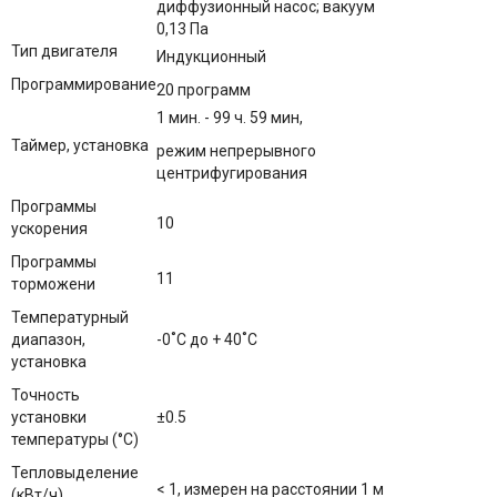
диффузионный насос; вакуум
0,13 Па
Тип двигателя
Индукционный
Программирование
20 программ
1 мин. - 99 ч. 59 мин,
Таймер, установка
режим непрерывного
центрифугирования
Программы
10
ускорения
Программы
11
торможени
Температурный
диапазон,
-0˚С до + 40˚С
установка
Точность
установки
±0.5
температуры (°C)
Тепловыделение
< 1, измерен на расстоянии 1 м
(кВт/ч)