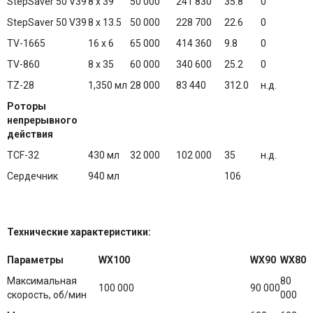
StepSaver 50 V39
8 x 39
50 000
241 830
35.8
0
StepSaver 50 V39
8 x 13.5
50 000
228 700
22.6
0
TV-1665
16 x 6
65 000
414 360
9.8
0
TV-860
8 x 35
60 000
340 600
25.2
0
TZ-28
1,350 мл
28 000
83 440
312.0
н.д.
Роторы
непрерывного
действия
TCF-32
430 мл
32 000
102 000
35
н.д.
Сердечник
940 мл
106
Технические характеристики:
Параметры
WX100
WX90
WX80
Максимальная
80
100 000
90 000
скорость, об/мин
000