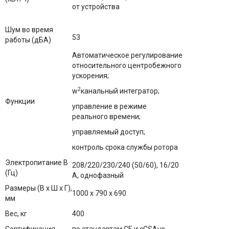
от устройства
Шум во время
53
работы (дБА)
Автоматическое регулирование
относительного центробежного
ускорения;
2
w
канальный интегратор;
Функции
управление в режиме
реального времени;
управляемый доступ;
контроль срока службы ротора
Электропитание В
208/220/230/240 (50/60), 16/20
(Гц)
A, однофазный
Размеры (В х Ш х Г),
1000 х 790 х 690
мм
Вес, кг
400