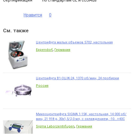
Сертификация
по стандартам CE и cCSAus
Нравится
0
См. также
Центрифуга малых объемов 5702, настольная
,
Eppendorf
Германия
Центрифуга В1-ОЦЖ-24, 1370 об/мин, 24 пробирки
Россия
Микроцентрифуга SIGMA 1-15K, настольная, 14 000 об/
мин, 21 918 g, 30x1,5/2,0 мл, с охлаждением, -10...+40С
,
Sigma Laborzentrifugen
Германия