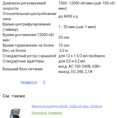
Диапазон регулируемой
1000 -12000 об/мин (шаг 100 об/
скорости
мин)
Относительная центробежная
до 8490 х g
сила
Время центрифугирования
1 - 30 мин (шаг 1 мин)
(таймер)
Время достижения 12000 об/
20 сек
мин
Время торможения, не более
10 сек
Вес, не более
3,5 кг
Стандартный ротор с крышкой
для 12 х 1.5/2 мл пробирок
Стандартные адаптеры
для 0,5 и 0,2 мл
вход. AC 100-240В, 60Вт
Внешний блок питания
выход. DC 24В, 2,1А
Нравится
0
См. также
Микроцентрифуга 5415R, 13200 об/мин, 16100 xg
,
Eppendorf
Германия