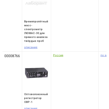
Времяпролётный
масс-
спектрометр
ЛЮМАС-30 для
прямого анализа
твёрдых проб
описание
Россия
по за
00008766
Оптоволоконный
регистратор
ОВР-1
описание