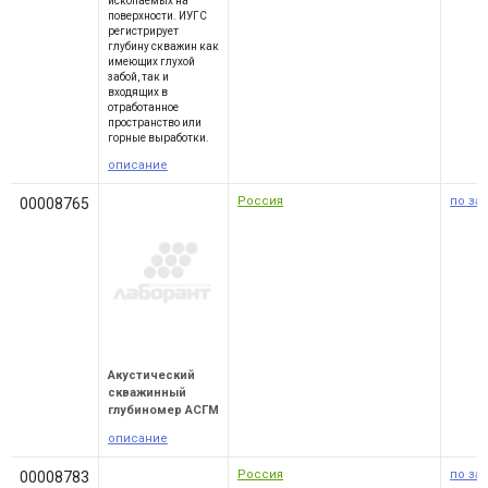
ископаемых на
поверхности. ИУГС
регистрирует
глубину скважин как
имеющих глухой
забой, так и
входящих в
отработанное
пространство или
горные выработки.
описание
Россия
по за
00008765
Акустический
скважинный
глубиномер АСГМ
описание
Россия
по за
00008783