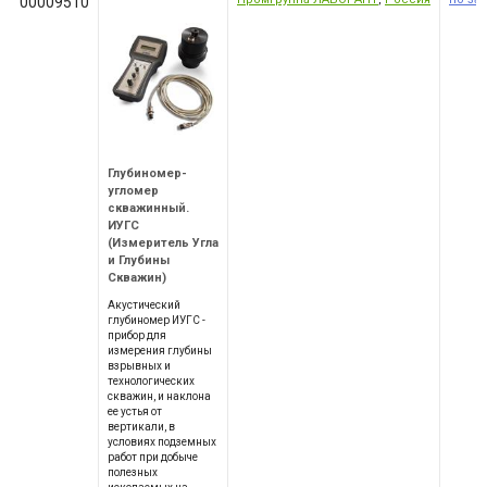
00009510
Глубиномер-
угломер
скважинный.
ИУГС
(Измеритель Угла
и Глубины
Скважин)
Акустический
глубиномер ИУГС -
прибор для
измерения глубины
взрывных и
технологических
скважин, и наклона
ее устья от
вертикали, в
условиях подземных
работ при добыче
полезных