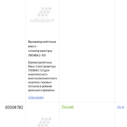
Времяпролётные
масс-
спектрометры
ЛЮМАС-50
Времяпролётные
Масс-спектрометры
ЛЮМАС-50 для
комплексного
многокомпонентного
анализа газовых
потоков в режиме
реального времени
описание
Россия
по за
00008782