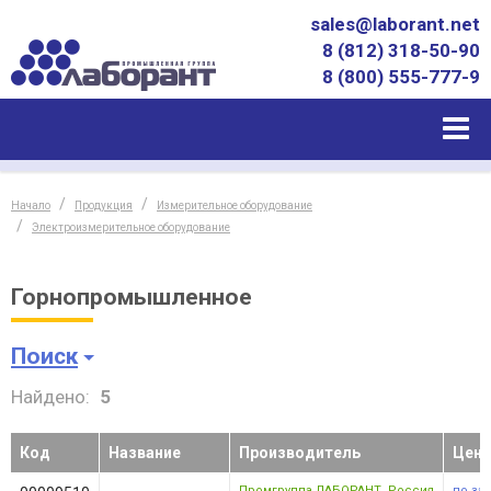
sales@laborant.net
8 (812) 318-50-90
8 (800) 555-777-9
Начало
Продукция
Измерительное оборудование
Электроизмерительное оборудование
Горнопромышленное
Поиск
Найдено:
5
Код
Название
Производитель
Цена
Промгруппа ЛАБОРАНТ
,
Россия
по за