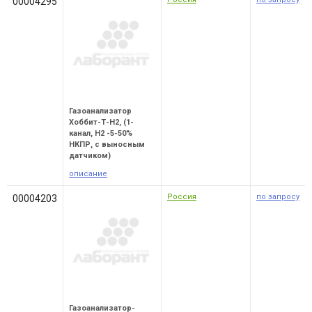
00004295
Газоанализатор
Хоббит-Т-Н2, (1-
канал, Н2 -5-50%
НКПР, с выносным
датчиком)
описание
Россия
по запросу
00004203
Газоанализатор-