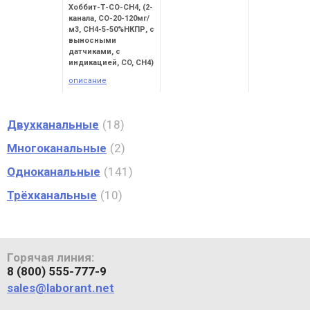
Хоббит-Т-СО-СН4, (2-
канала, СО-20-120мг/
м3, СН4-5-50%НКПР, с
выносными
датчиками, с
индикацией, CO, CH4)
описание
Двухканальные
18
Многоканальные
2
Одноканальные
141
Трёхканальные
10
Горячая линия:
8 (800) 555-777-9
sales@laborant.net