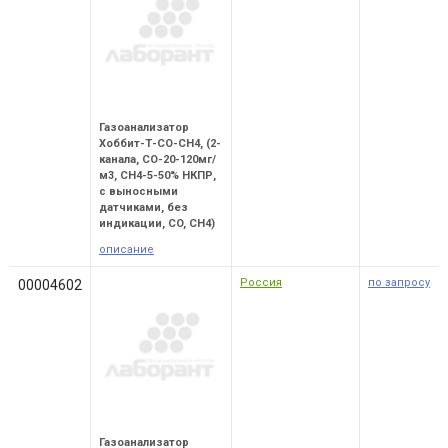
Газоанализатор
Хоббит-Т-СО-СН4, (2-
канала, СО-20-120мг/
м3, СН4-5-50% НКПР,
с выносными
датчиками, без
индикации, CO, CH4)
описание
Россия
по запросу
00004602
Газоанализатор