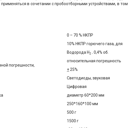
 применяться в сочетании с пробоотборными устройствами, в том
0 – 70 % НКПР
10% НКПР горючего газа, для
Водорода Н
0,4% об.
2 -
относительная погрешность
вной погрешности,
+
25%
Светодиоды, звуковая
Цифровая
ка
диаметр 60*200 мм
250*160*100 мм
500 г
1500 г