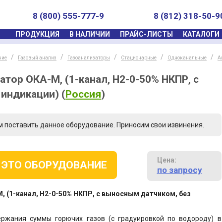
8 (800) 555-777-9
8 (812) 318-50-9
ПРОДУКЦИЯ
В НАЛИЧИИ
ПРАЙС-ЛИСТЫ
КАТАЛОГИ
ние
Газовый анализ
Газоанализаторы
Стационарные
Одноканальные
А
тор ОКА-М, (1-канал, Н2-0-50% НКПР, с
 индикации)
(
Россия
)
м поставить данное оборудование. Приносим свои извинения.
Цена:
 ЭТО ОБОРУДОВАНИЕ
по запросу
, (1-канал, Н2-0-50% НКПР, с выносным датчиком, без
ржания суммы горючих газов (с градуировкой по водороду) в