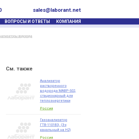
0
sales@laborant.net
ВОПРОСЫ И ОТВЕТЫ
КОМПАНИЯ
нализаторы водорода
См. также
Анализатор
растворенного
водорода МАВР-502,
стационарный для
теплоэнергетики
Россия
Газоанализатор
ГТВ-1101ВЗ, (3-х
канальный на Н2)
Россия