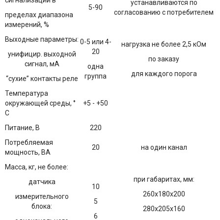
сигнализации в
устанавливаются по
5-90
согласованию с потребителем
пределах диапазона
измерений, %
Выходные параметры:
0-5 или 4-
нагрузка не более 2,5 кОм
20
унифицир. выходной
по заказу
сигнал, мА
одна
для каждого порога
группа
“сухие” контакты реле
Температура
окружающей среды, °
+5 - +50
С
Питание, В
220
Потребляемая
20
на один канал
мощность, ВА
Масса, кг, не более:
при габаритах, мм:
датчика
10
260х180х200
измерительного
5
блока:
280х205х160
6