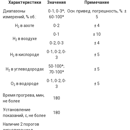
Характеристики
Значения
Примечание
Диапазоны
0-1; 0-3*;
Осн. привед. погрешность, %: ±
измерений, % об.:
60-100*
5
Н
в азоте
0-2
± 4
2
0-1
± 10
Н
в воздухе
2
0-2; 0-3
± 4
0-1; 0-2; 0-
Н
в кислороде
± 5
2
3
50-100*;
Н
в углеводородах
± 5
2
70-100*
0-1; 0-2; 0-
О
в водороде
± 5
2
3
Время прогрева, мин,
180
не более
Установление
180
показаний, с, не более
Наличие 2 порогов