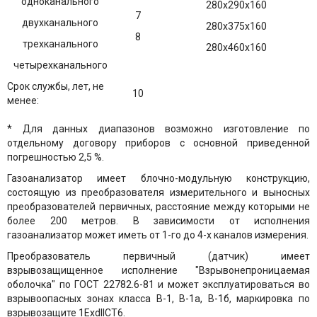
одноканального
280х290х160
7
двухканального
280х375х160
8
трехканального
280х460х160
четырехканального
Срок службы, лет, не
10
менее:
* Для данных диапазонов возможно изготовление по
отдельному договору приборов с основной приведенной
погрешностью 2,5 %.
Газоанализатор имеет блочно-модульную конструкцию,
состоящую из преобразователя измерительного и выносных
преобразователей первичных, расстояние между которыми не
более 200 метров. В зависимости от исполнения
газоанализатор может иметь от 1-го до 4-х каналов измерения.
Преобразователь первичный (датчик) имеет
взрывозащищенное исполнение "Взрывонепроницаемая
оболочка" по ГОСТ 22782.6-81 и может эксплуатироваться во
взрывоопасных зонах класса В-1, В-1а, В-1б, маркировка по
взрывозащите 1ExdIICT6.