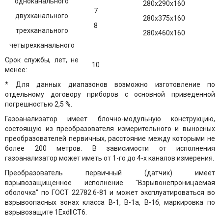
одноканального
280х290х160
7
двухканального
280х375х160
8
трехканального
280х460х160
четырехканального
Срок службы, лет, не
10
менее:
* Для данных диапазонов возможно изготовление по
отдельному договору приборов с основной приведенной
погрешностью 2,5 %.
Газоанализатор имеет блочно-модульную конструкцию,
состоящую из преобразователя измерительного и выносных
преобразователей первичных, расстояние между которыми не
более 200 метров. В зависимости от исполнения
газоанализатор может иметь от 1-го до 4-х каналов измерения.
Преобразователь первичный (датчик) имеет
взрывозащищенное исполнение "Взрывонепроницаемая
оболочка" по ГОСТ 22782.6-81 и может эксплуатироваться во
взрывоопасных зонах класса В-1, В-1а, В-1б, маркировка по
взрывозащите 1ExdIICT6.