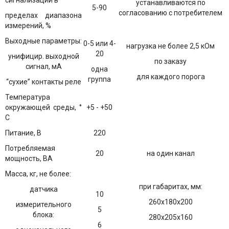
сигнализации в
устанавливаются по
5-90
согласованию с потребителем
пределах диапазона
измерений, %
Выходные параметры:
0-5 или 4-
нагрузка не более 2,5 кОм
20
унифицир. выходной
по заказу
сигнал, мА
одна
для каждого порога
группа
“сухие” контакты реле
Температура
окружающей среды, °
+5 - +50
С
Питание, В
220
Потребляемая
20
на один канал
мощность, ВА
Масса, кг, не более:
при габаритах, мм:
датчика
10
260х180х200
измерительного
5
блока:
280х205х160
6