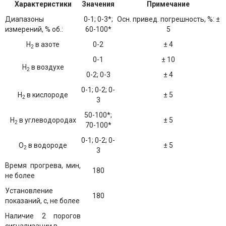
Характеристики
Значения
Примечание
Диапазоны
0-1; 0-3*;
Осн. привед. погрешность, %: ±
измерений, % об.:
60-100*
5
Н
в азоте
0-2
± 4
2
0-1
± 10
Н
в воздухе
2
0-2; 0-3
± 4
0-1; 0-2; 0-
Н
в кислороде
± 5
2
3
50-100*;
Н
в углеводородах
± 5
2
70-100*
0-1; 0-2; 0-
О
в водороде
± 5
2
3
Время прогрева, мин,
180
не более
Установление
180
показаний, с, не более
Наличие 2 порогов