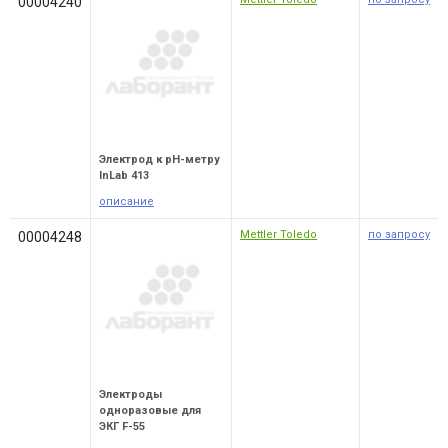
00004240
Электрод к pH-метру
InLab 413
описание
Mettler Toledo
по запросу
00004248
Электроды
одноразовые для
ЭКГ F-55