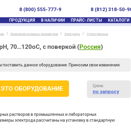
8 (800) 555-777-9
8 (812) 318-50-9
ПРОДУКЦИЯ
В НАЛИЧИИ
ПРАЙС-ЛИСТЫ
КАТАЛОГИ
ние
Измерение основных параметров
Электроды
Отечественные
pH, 70...120оС, с поверкой
(
Россия
)
м поставить данное оборудование. Приносим свои извинения.
Цена:
 ЭТО ОБОРУДОВАНИЕ
по запросу
дных растворов в промышленных и лабораторных
размеры электрода рассчитаны на установку в стандартную