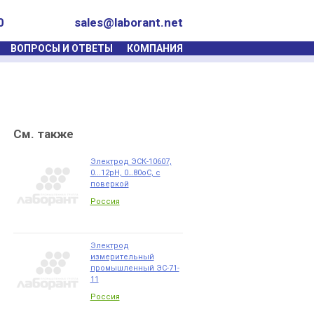
0
sales@laborant.net
ВОПРОСЫ И ОТВЕТЫ
КОМПАНИЯ
См. также
Электрод ЭСК-10607,
0...12pH, 0…80оС, с
поверкой
Россия
Электрод
измерительный
промышленный ЭС-71-
11
Россия