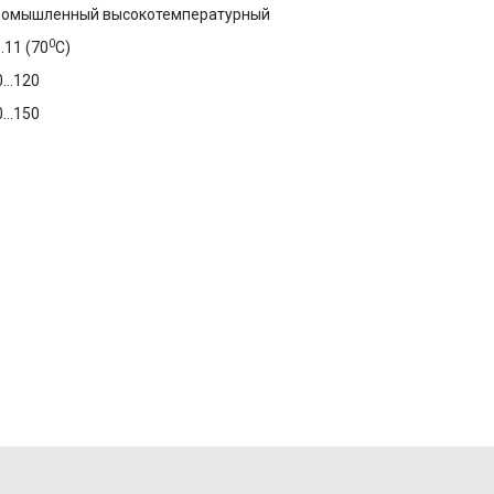
ромышленный высокотемпературный
0
..11 (70
С)
...120
...150