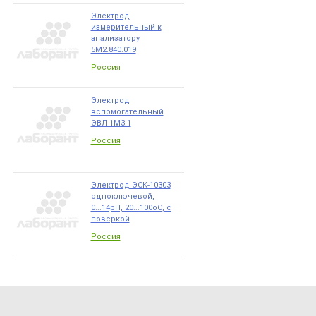
Электрод
измерительный к
анализатору
5М2.840.019
Россия
Электрод
вспомогательный
ЭВЛ-1М3.1
Россия
Электрод ЭСК-10303
одноключевой,
0...14pH, 20...100оС, с
поверкой
Россия