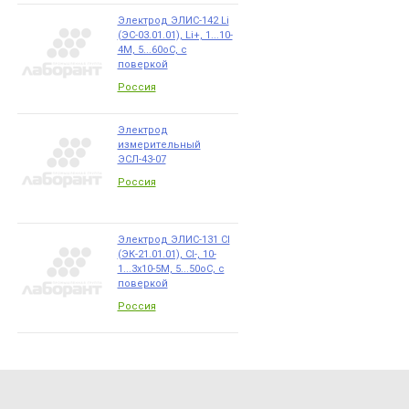
Электрод ЭЛИС-142 Li
(ЭС-03.01.01), Li+, 1...10-
4М, 5...60оС, с
поверкой
Россия
Электрод
измерительный
ЭСЛ-43-07
Россия
Электрод ЭЛИС-131 Cl
(ЭК-21.01.01), Cl-, 10-
1...3х10-5М, 5...50оС, с
поверкой
Россия