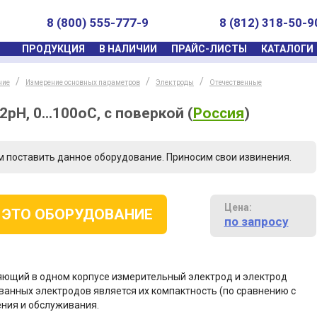
8 (800) 555-777-9
8 (812) 318-50-9
ПРОДУКЦИЯ
В НАЛИЧИИ
ПРАЙС-ЛИСТЫ
КАТАЛОГИ
ние
Измерение основных параметров
Электроды
Отечественные
2pH, 0...100оС, с поверкой
(
Россия
)
м поставить данное оборудование. Приносим свои извинения.
Цена:
 ЭТО ОБОРУДОВАНИЕ
по запросу
ющий в одном корпусе измерительный электрод и электрод
анных электродов является их компактность (по сравнению с
ения и обслуживания.