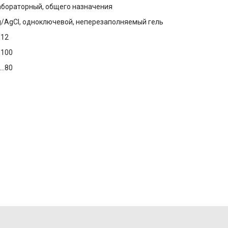
бораторный, общего назначения
/AgCl, одноключевой, неперезаполняемый гель
..12
..100
...80