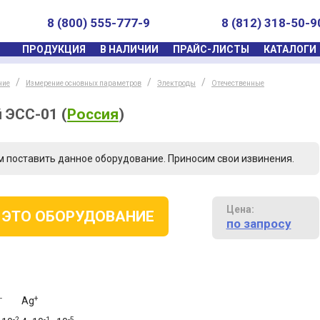
8 (800) 555-777-9
8 (812) 318-50-9
ПРОДУКЦИЯ
В НАЛИЧИИ
ПРАЙС-ЛИСТЫ
КАТАЛОГИ
ние
Измерение основных параметров
Электроды
Отечественные
 ЭСС-01
(
Россия
)
м поставить данное оборудование. Приносим свои извинения.
Цена:
 ЭТО ОБОРУДОВАНИЕ
по запросу
-
+
Ag
-2
-1
-5