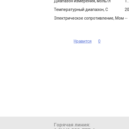
Диапазон измерения, моль/л
1..
Температурный диапазон, С
20
Электрическое сопротивление, Мом
--
Нравится
0
Горячая линия: