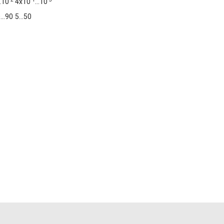
.10
4х10
...10
...90
5...50