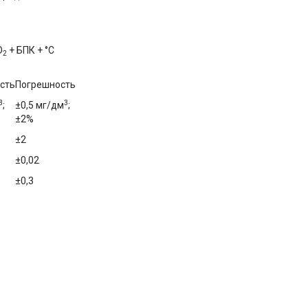
O
+ БПК + °С
2
сть
Погрешность
3
3
;
±0,5 мг/дм
;
±2%
±2
±0,02
±0,3