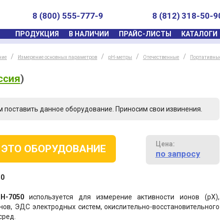
8 (800) 555-777-9
8 (812) 318-50-9
ПРОДУКЦИЯ
В НАЛИЧИИ
ПРАЙС-ЛИСТЫ
КАТАЛОГИ
ние
Измерение основных параметров
pH-метры
Отечественные
Портативны
ссия
)
м поставить данное оборудование. Приносим свои извинения.
Цена:
 ЭТО ОБОРУДОВАНИЕ
по запросу
50
Н-7050
используется для измерение активности ионов (рХ),
нов, ЭДС электродных систем, окислительно-восстановительного
сред.