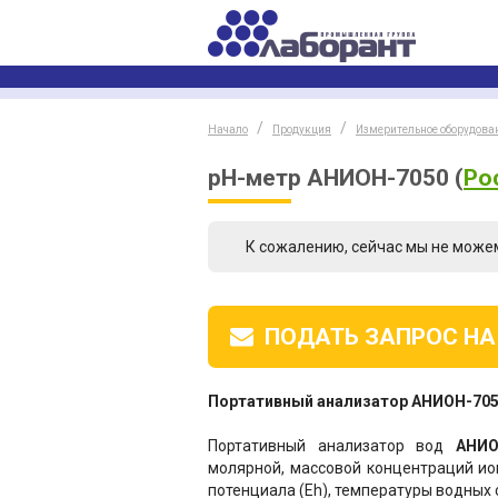
Начало
Продукция
Измерительное оборудова
pH-метр АНИОН-7050
(
Ро
К сожалению, сейчас мы не може
ПОДАТЬ ЗАПРОС
НА
Портативный анализатор АНИОН-70
Портативный анализатор вод
АНИО
молярной, массовой концентраций ио
потенциала (Еh), температуры водных 