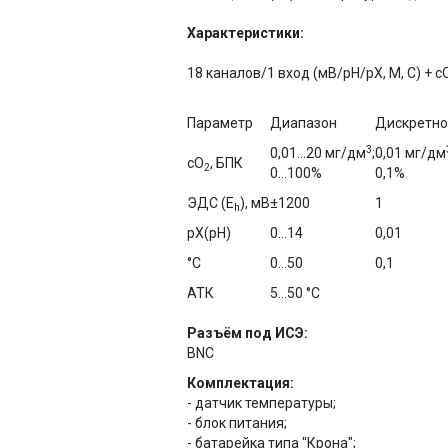
Характеристики:
18 каналов/1 вход (мВ/pH/рХ, М, С) + c
Параметр
Диапазон
Дискретно
3
0,01…20 мг/дм
;
0,01 мг/дм
сО
, БПК
2
0…100%
0,1%
ЭДС (E
), мВ
±1200
1
h
рХ(рН)
0…14
0,01
°C
0…50
0,1
АТК
5…50 °C
Разъём под ИСЭ:
BNC
Комплектация:
- датчик температуры;
- блок питания;
- батарейка типа "Крона";