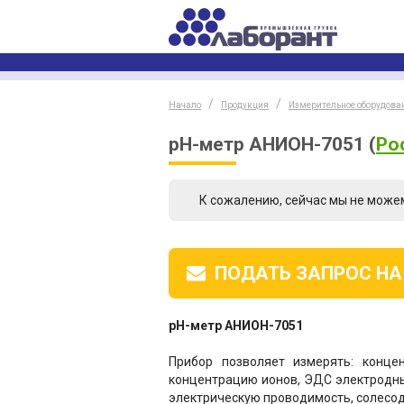
Начало
Продукция
Измерительное оборудова
pH-метр АНИОН-7051
(
Ро
К сожалению, сейчас мы не може
ПОДАТЬ ЗАПРОС
НА
pH-метр АНИОН-7051
Прибор позволяет измерять: конце
концентрацию ионов, ЭДС электродны
электрическую проводимость, солесод