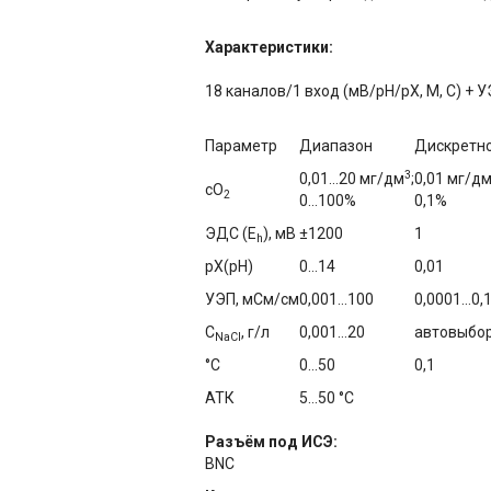
Характеристики:
18 каналов/1 вход (мВ/рН/рХ, М, С) + 
Параметр
Диапазон
Дискретн
3
0,01…20 мг/дм
;
0,01 мг/д
сО
2
0…100%
0,1%
ЭДС (E
), мВ
±1200
1
h
рХ(рН)
0…14
0,01
УЭП, мСм/см
0,001…100
0,0001…0,
С
, г/л
0,001…20
автовыбо
NaCl
°C
0…50
0,1
АТК
5…50 °C
Разъём под ИСЭ:
BNC