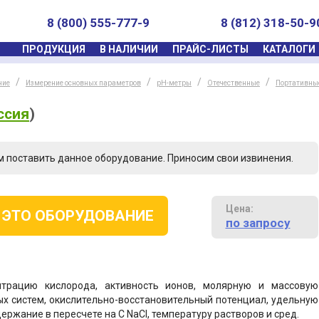
8 (800) 555-777-9
8 (812) 318-50-9
ПРОДУКЦИЯ
В НАЛИЧИИ
ПРАЙС-ЛИСТЫ
КАТАЛОГИ
ние
Измерение основных параметров
pH-метры
Отечественные
Портативны
ссия
)
м поставить данное оборудование. Приносим свои извинения.
Цена:
 ЭТО ОБОРУДОВАНИЕ
по запросу
нтрацию кислорода, активность ионов, молярную и массовую
х систем, окислительно-восстановительный потенциал, удельную
ержание в пересчете на С NaCl, температуру растворов и сред.