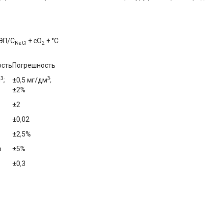
УЭП/С
+ cO
+ °С
NaCl
2
ость
Погрешность
3
3
м
;
±0,5 мг/дм
;
±2%
±2
±0,02
1
±2,5%
р
±5%
±0,3