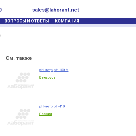
0
sales@laborant.net
ВОПРОСЫ И ОТВЕТЫ
КОМПАНИЯ
е
См. также
pH-метр рН-150 М
Беларусь
pH-метр рН-410
Россия