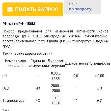
Цена:
по запросу
ПОДАТЬ ЗАПРОС
РН-метр Р/Н-150М
Прибор предназначен для измерения активности ионов
водорода (pH), ЭДС электродных систем, окислительно-
восстановительного потенциала (Eh) и температуры водных
сред.
Технические характеристики:
Измеряемая
Единица
Диапазон
Дискретность
Погрешность
величина
измерения
измерения
0,00 ...
рН
---
0,01
± 0,05
14,00
-2000 ...
ЭДС
мВ
1
± 3
2000
-10,0 ...
о
Температура
С
1
± 2
100,0
* А -