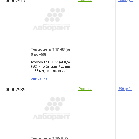
00002917
Термометр ТПИ-83 (от
0 до +50)
Термометр ТПИ-83 (от 0 до
+50), инкубаторный, длина
нч 83 мм, цена деления 1
описание
Россия
690
руб.
00002939
Термометр ТПК-М 2У