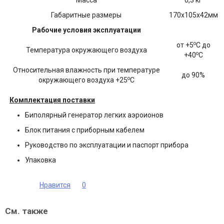
Масса
0,3 кг
Габаритные размеры
170х105х42мм
Рабочие условия эксплуатации
o
от +5
С до
Температура окружающего воздуха
o
+40
С
Относительная влажность при температуре
до 90%
o
окружающего воздуха +25
C
Комплектация поставки
Биполярный генератор легких аэроионов
Блок питания с приборным кабелем
Руководство по эксплуатации и паспорт прибора
Упаковка
Нравится
0
См. также