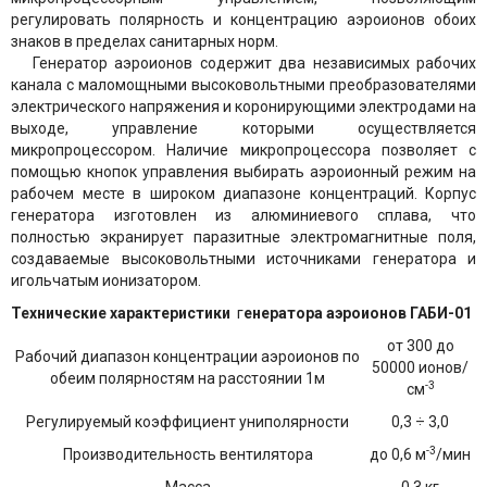
регулировать полярность и концентрацию аэроионов обоих
знаков в пределах санитарных норм.
Генератор аэроионов содержит два независимых рабочих
канала с маломощными высоковольтными преобразователями
электрического напряжения и коронирующими электродами на
выходе, управление которыми осуществляется
микропроцессором. Наличие микропроцессора позволяет с
помощью кнопок управления выбирать аэроионный режим на
рабочем месте в широком диапазоне концентраций. Корпус
генератора изготовлен из алюминиевого сплава, что
полностью экранирует паразитные электромагнитные поля,
создаваемые высоковольтными источниками генератора и
игольчатым ионизатором.
Технические характеристики
г
енератора аэроионов ГАБИ-01
от 300 до
Рабочий диапазон концентрации аэроионов по
50000 ионов/
обеим полярностям на расстоянии 1м
-3
см
Регулируемый коэффициент униполярности
0,3 ÷ 3,0
-3
Производительность вентилятора
до 0,6 м
/мин