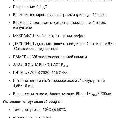
Разрешение: 0,1 дБ
Время интегрирования: программируется до 16 часов
Временные константы детектора: медленно, быстро,
импульсно
МИКРОФОН 1\4 “ электретный микрофон
ДИСПЛЕЙ Дидкокристаллический дисплей размером 97 х
32 пикселов с подсветкой
ПАМЯТЬ 1 Мб энергонезависимой памяти
АНАЛОГОВЫЙ ВЫХОД АС 1В
скз
ИНТЕРФЕЙС RS 232C (115,2 кБ/с)
Питание встроенный перезаряжаемый аккумулятор
4,8В/1,5 Ач;
Внешнее питание от блока питания 8В
-15В
/ 700мА
DC
DC
Услования окружающей среды:
0
0
температура от -10
С до 50
С;
влажность до 90% RH