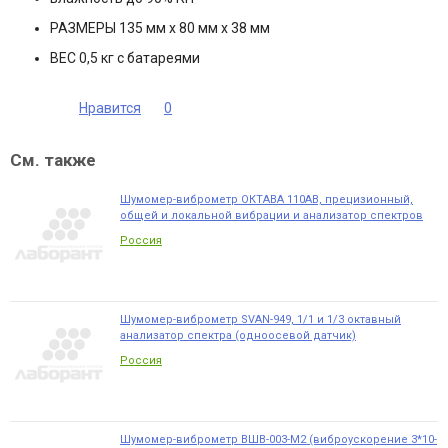
РАЗМЕРЫ 135 мм х 80 мм х 38 мм
ВЕС 0,5 кг с батареями
Нравится
0
См. также
Шумомер-виброметр ОКТАВА 110АВ, прецизионный,
общей и локальной вибрации и анализатор спектров
Россия
Шумомер-виброметр SVAN-949, 1/1 и 1/3 октавный
анализатор спектра (одноосевой датчик)
Россия
Шумомер-виброметр ВШВ-003-М2 (виброускорение 3*10-