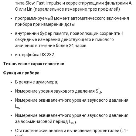
типа Slow, Fast, Impulse и корректирующими фильтрами A,
C или Lin (параллельное измерение трех профилей)
программируемый момент автоматического включения
прибора при измерении дозы
внутренний буфер памяти, позволяющий сохранять 1
секундные измерения действующего и пикового
значения в течение более 24 часов
интерфейса RS 232
Технические характеристики:
Функции прибора:
В режиме шумомера:
Измерение уровня звукового давления S
,
pl
Измерение эквивалентного уровня звукового давления
L
,
eq
Измерение эквивалентного уровня звукового давления
за восьмичасовой период L
eq8
Статистический анализ и вычисление процентилей (L1-