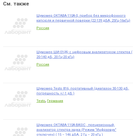
См. также
Шумомер ОКТАВА-110А-0, прибор без микрофонного
капсюля и первичной поверки (22-139 дБА, 25Гц-16кГц)
Россия
Шумомер ШИ-01(А) с цифровым анализатором спектра (
20-140 дБ, 20 Гц-20 кГц)
Россия
Шумомер Testo 816, портативный (диапазон 30-130 дБ,
погрешность +/-1 дБ )
,
Testo
Германия
Шумомер ОКТАВА-110А-BASIC , прецизионный,
анализатор спектра звука (Режим "Инфразвук"
отключен) ( 15 – 146 дБА, 2 Гц – 20 кГц )