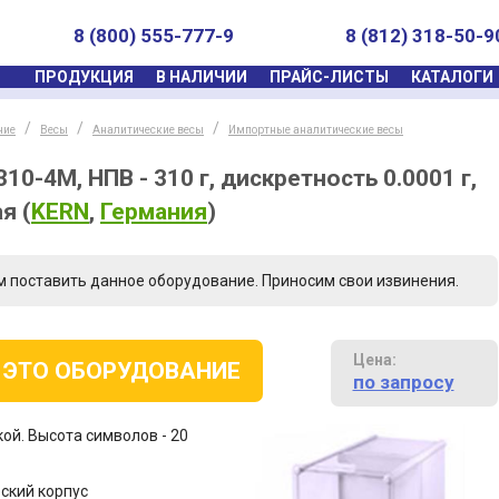
8 (800) 555-777-9
8 (812) 318-50-9
ПРОДУКЦИЯ
В НАЛИЧИИ
ПРАЙС-ЛИСТЫ
КАТАЛОГИ
ние
Весы
Аналитические весы
Импортные аналитические весы
0-4M, НПВ - 310 г, дискретность 0.0001 г,
ая
(
KERN
,
Германия
)
м поставить данное оборудование. Приносим свои извинения.
Цена:
 ЭТО ОБОРУДОВАНИЕ
по запросу
ой. Высота символов - 20
ский корпус