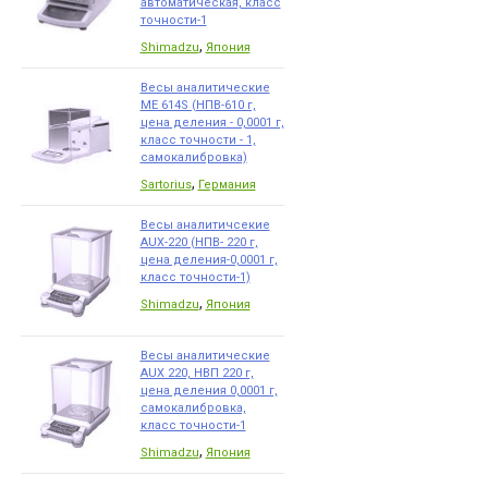
автоматическая, класс
точности-1
,
Shimadzu
Япония
Весы аналитические
МЕ 614S (НПВ-610 г,
цена деления - 0,0001 г,
класс точности - 1,
самокалибровка)
,
Sartorius
Германия
Весы аналитичсекие
AUX-220 (НПВ- 220 г,
цена деления-0,0001 г,
класс точности-1)
,
Shimadzu
Япония
Весы аналитические
AUX 220, НВП 220 г,
цена деления 0,0001 г,
самокалибровка,
класс точности-1
,
Shimadzu
Япония