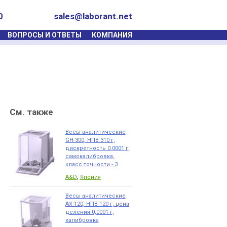
0
sales@laborant.net
ВОПРОСЫ И ОТВЕТЫ
КОМПАНИЯ
См. также
Весы аналитические
GH-300, НПВ 310 г,
дискретность 0.0001 г,
самокалибровка,
класс точности - 3
,
A&D
Япония
Весы аналитические
AX-120, НПВ 120 г, цена
деления 0,0001 г,
калибровка