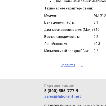
Две шкалы измерения: метричес
Технические характеристики:
Модель
ALT 31
Цена деления (d) мг
0.1
Диапазон взвешивания (Max) г
310
Воспроизводимость мг
0.2
Линейность мг
±0.3
Минимальный вес для PC мг
0.2
Нравится
0
Горячая линия:
8 (800) 555-777-9
sales@laborant.net
© 2006-2026 Промышленная группа «Лаборант»