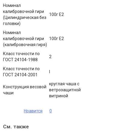
Номинал
калибровочной гири
100г E2
(Цилиндрическая без
головки)
Номинал
калибровочной гири
100г E2
(калибровочная гиря)
Класс точности по
2
ГОСТ 24104-1988
Класс точности по
I
ГОСТ 24104-2001
круглая чаша с
Конструкция весовой
ветрозащитной
чаши
витриной
Нравится
0
См. также