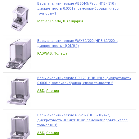
Весы аналитические AB304-S/Fact, НПВ - 310 г,
дискретность 0,0001 г, самокалибровка, класс
точности-1
,
Mettler Toledo
Швейцария
Весы аналитические WAX60/220 (НПВ-60/220 г,
дискретность - 0,01/0,1)
,
RADWAG
Польша
Весы аналитические GR-120, НПВ 120 г, дискретность
0.0001 г, самокалибровка, класс точности-2
,
A&D
Япония
Весы аналитические GR-202 (НПВ-210/42г,
дискретность.-0.1мг/0.01мг, самокалибровка, класс
точности-1)
,
A&D
Япония