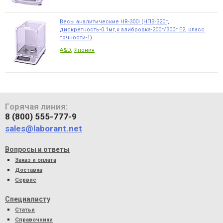
Весы аналитические HR-300i (НПВ-320г,
дискретность-0.1мг,к алибровка-200г/300г Е2, класс
точности-1)
,
A&D
Япония
Горячая линия:
8 (800) 555-777-9
sales@laborant.net
Вопросы и ответы
Заказ и оплата
Доставка
Сервис
Специалисту
Статьи
Справочники