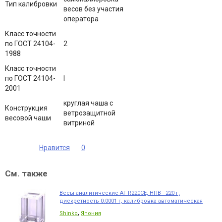
Тип калибровки
весов без участия
оператора
Класс точности
по ГОСТ 24104-
2
1988
Класс точности
по ГОСТ 24104-
I
2001
круглая чаша с
Конструкция
ветрозащитной
весовой чаши
витриной
Нравится
0
См. также
Весы аналитические AF-R220CE, НПВ - 220 г,
дискретность 0.0001 г, калибровка автоматическая
,
Shinko
Япония