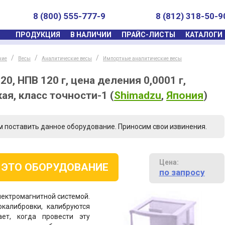
8 (800) 555-777-9
8 (812) 318-50-9
ПРОДУКЦИЯ
В НАЛИЧИИ
ПРАЙС-ЛИСТЫ
КАТАЛОГИ
ние
Весы
Аналитические весы
Импортные аналитические весы
0, НПВ 120 г, цена деления 0,0001 г,
ая, класс точности-1
(
Shimadzu
,
Япония
)
м поставить данное оборудование. Приносим свои извинения.
Цена:
 ЭТО ОБОРУДОВАНИЕ
по запросу
лектромагнитной системой.
алибровки, калибруются
ет, когда провести эту