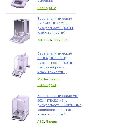
высокий)
,
Ohaus
США
Весы аналитические
CP 124S, НПВ 120 г,
дискретность 0,0001 г,
класс точности-1
,
Sartorius
Германия
Весы аналитические
XS-104 (НПВ - 120г,
дискретность 0,0001г,
самокалибровка,
класс точности-1)
,
Mettler Toledo
Швейцария
Весы аналитические HR-
202i (НПВ-220г/51г,
дискретность-0.1мг/0.01мг,
калибровка-внешняя,
класс точности 1)
,
A&D
Япония