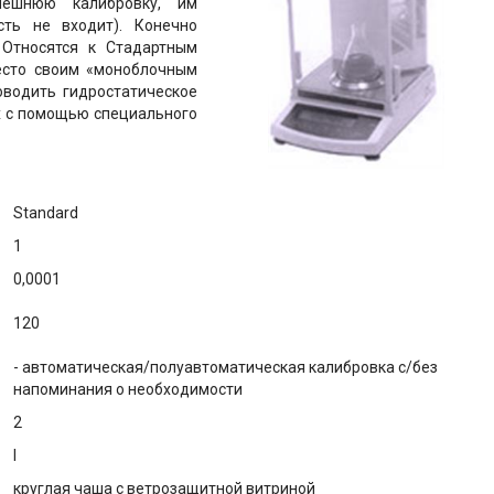
ешнюю калибровку, им
сть не входит). Конечно
. Относятся к Стадартным
есто своим «моноблочным
оводить гидростатическое
х с помощью специального
Standard
1
0,0001
120
- автоматическая/полуавтоматическая калибровка с/без
напоминания о необходимости
2
I
круглая чаша с ветрозащитной витриной