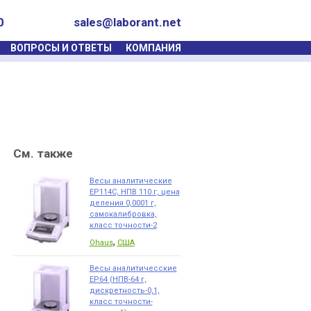
0
sales@laborant.net
ВОПРОСЫ И ОТВЕТЫ
КОМПАНИЯ
См. также
Весы аналитические
EP114C, НПВ 110 г, цена
деления 0,0001 г,
самокалибровка,
класс точности-2
,
Ohaus
США
Весы аналитичесские
EP64 (НПВ-64 г,
дискретность-0,1,
класс точности-