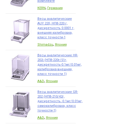
комплекте
,
KERN
Германия
Весы аналитические
AUY 220, НПВ-220 г,
дискретность 0.0001 г,
внешняя калибровка,
класс точности-1
,
Shimadzu
Япония
Весы аналитические HR-
202i (НПВ-220г/51г,
дискретность-0.1мг/0.01мг,
калибровка-внешняя,
класс точности 1)
,
A&D
Япония
Весы аналитические GR-
202 (НПВ-210/42г,
дискретность.-0.1мг/0.01мг,
самокалибровка, класс
точности-1)
,
A&D
Япония