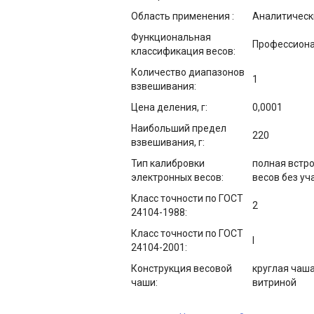
Область применения :
Аналитическ
Функциональная
Профессион
классификация весов:
Количество диапазонов
1
взвешивания:
Цена деления, г:
0,0001
Наибольший предел
220
взвешивания, г:
Тип калибровки
полная встр
электронных весов:
весов без уч
Класс точности по ГОСТ
2
24104-1988:
Класс точности по ГОСТ
I
24104-2001:
Конструкция весовой
круглая чаш
чаши:
витриной