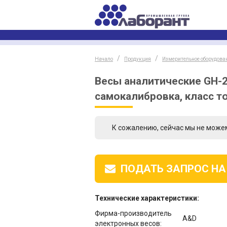
Начало
Продукция
Измерительное оборудова
Весы аналитические GH-20
самокалибровка, класс т
К сожалению, сейчас мы не може
ПОДАТЬ ЗАПРОС
НА
Технические характеристики:
Фирма-производитель
A&D
электронных весов: