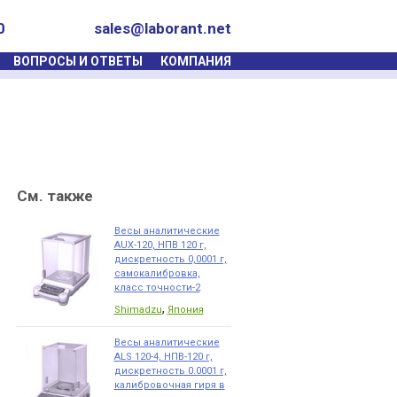
0
sales@laborant.net
ВОПРОСЫ И ОТВЕТЫ
КОМПАНИЯ
См. также
Весы аналитические
AUX-120, НПВ 120 г,
дискретность 0,0001 г,
самокалибровка,
класс точности-2
,
Shimadzu
Япония
Весы аналитические
ALS 120-4, НПВ-120 г,
дискретность 0.0001 г,
калибровочная гиря в