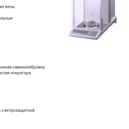
ие весы
альные
оенная самокалибровка
астия оператора
а с ветрозащитной