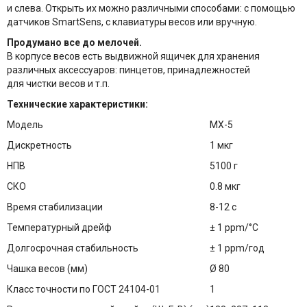
и слева. Открыть их можно различными способами: с помощью
датчиков SmartSens, с клавиатуры весов или вручную.
Продумано все до мелочей.
В корпусе весов есть выдвижной ящичек для хранения
различных аксессуаров: пинцетов, принадлежностей
для чистки весов и т.п.
Технические характеристики:
Модель
MX-5
Дискретность
1 мкг
НПВ
5100 г
СКО
0.8 мкг
Время стабилизации
8-12 с
Температурный дрейф
± 1 ppm/°C
Долгосрочная стабильность
± 1 ppm/год
Чашка весов (мм)
Ø 80
Класс точности по ГОСТ 24104-01
1