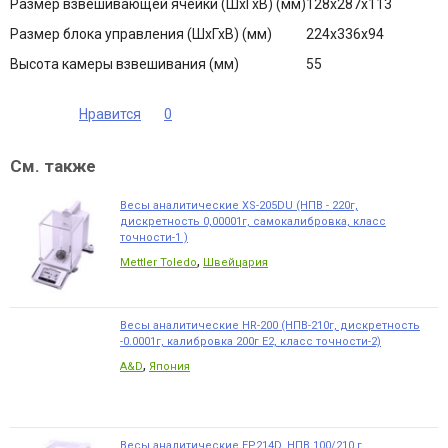
Размер взвешивающей ячейки (ШхГхВ) (мм)
128х287х113
Размер блока управления (ШхГхВ) (мм)
224х336х94
Высота камеры взвешивания (мм)
55
Нравится
0
См. также
Весы аналитические XS-205DU (НПВ - 220г,
дискретность 0,00001г, самокалибровка, класс
точности-1 )
,
Mettler Toledo
Швейцария
Весы аналитические HR-200 (НПВ-210г, дискретность
-0.0001г, калибровка 200г Е2, класс точности-2)
,
A&D
Япония
Весы аналитические EP214D, НПВ 100/210 г,