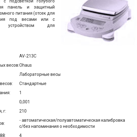
й с подсветкой голубого
няя панель и защитный
омного питания (отсек для
ания под весами или с
ым устройством для
AV-213C
ых весов:
Ohaus
Лабораторные весы
весов:
Стандартные
ания:
1
0,001
 г:
210
- автоматическая/полуавтоматическая калибровка
ов:
с/без напоминания о необходимости
88:
4