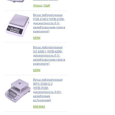
,
Ohaus
США
Весы лабораторные
PGB 6100-2 (НПВ-6100г,
дискретность-0,1г,
калибровочная гиря в
комплекте)
KERN
Весы лабораторные
GS 6200-1 (НПВ-6200г,
дискретность-0,1г,
калибровочная гиря в
комплекте)
KERN
Весы лабораторные
WPS 3100/C/2
(НПВ-3100г,
дискретность 0,01г,
калибровка
встроенная)
RADWAG