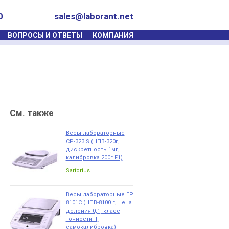
0
sales@laborant.net
ВОПРОСЫ И ОТВЕТЫ
КОМПАНИЯ
См. также
Весы лабораторные
СР-323 S (НПВ-320г,
дискретность 1мг,
калибровка 200г F1)
Sartorius
Весы лабораторные EP
8101C (НПВ-8100 г, цена
деления-0,1, класс
точности-II,
самокалибровка)