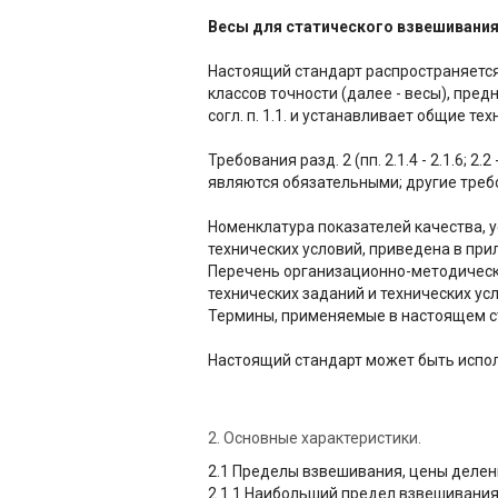
Весы для статического взвешивания
Настоящий стандарт распространяется
классов точности (далее - весы), пре
согл. п. 1.1. и устанавливает общие те
Требования разд. 2 (пп. 2.1.4 - 2.1.6; 2.2 
являются обязательными; другие тре
Номенклатура показателей качества, 
технических условий, приведена в при
Перечень организационно-методическ
технических заданий и технических ус
Термины, применяемые в настоящем ст
Настоящий стандарт может быть испол
2. Основные характеристики.
2.1 Пределы взвешивания, цены деле
2.1.1 Наибольший предел взвешивания 