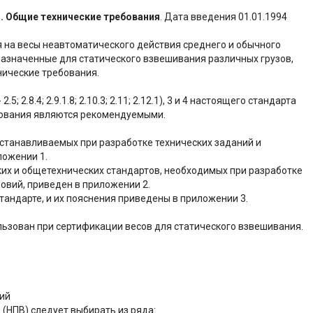
. Общие технические требования
. Дата введения 01.01.1994
 на весы неавтоматического действия среднего и обычного
дназначенные для статического взвешивания различных грузов,
хнические требования.
- 2.5; 2.8.4; 2.9.1.8; 2.10.3; 2.11; 2.12.1), 3 и 4 настоящего стандарта
бования являются рекомендуемыми.
устанавливаемых при разработке технических заданий и
ложении 1.
их и общетехнических стандартов, необходимых при разработке
ловий, приведен в приложении 2.
андарте, и их пояснения приведены в приложении 3.
ьзован при сертификации весов для статического взвешивания.
ний
(НПВ) следует выбирать из ряда: