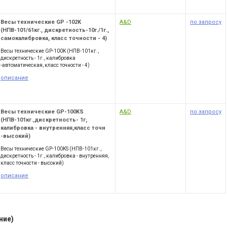
Весы технические GP -102K
A&D
по запросу
(НПВ-101/61кг., дискретность-10г./1г.,
самокалибровка, класс точности - 4)
Весы технические GP-100K (НПВ-101кг.,
дискретность - 1г., калибровка
-автоматическая, класс точности - 4)
описание
Весы технические GP-100KS
A&D
по запросу
(НПВ-101кг.,дискретность- 1г,
калибровка - внутренняя,класс точн
-высокий)
Весы технические GP-100KS (НПВ-101кг.,
дискретность - 1г., калибровка - внутренняя,
класс точности - высокий)
описание
ние)