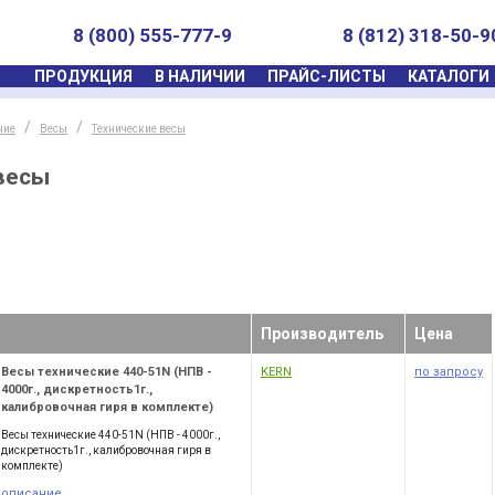
8 (800) 555-777-9
8 (812) 318-50-9
ПРОДУКЦИЯ
В НАЛИЧИИ
ПРАЙС-ЛИСТЫ
КАТАЛОГИ
ние
Весы
Технические весы
весы
Производитель
Цена
Весы технические 440-51N (НПВ -
KERN
по запросу
4000г., дискретность1г.,
калибровочная гиря в комплекте)
Весы технические 440-51N (НПВ - 4000г.,
дискретность1г., калибровочная гиря в
комплекте)
описание