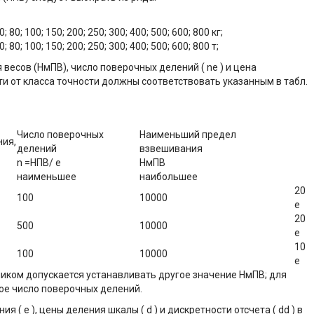
0; 60; 80; 100; 150; 200; 250; 300; 400; 500; 600; 800 кг;
0; 60; 80; 100; 150; 200; 250; 300; 400; 500; 600; 800 т;
весов (НмПВ), число поверочных делений ( ne ) и цена
сти от класса точности должны соответствовать указанным в табл.
Число поверочных
Наименьший предел
ния,
делений
взвешивания
n =НПВ/ e
НмПВ
наименьшее
наибольшее
20
100
10000
e
20
500
10000
e
10
100
10000
e
чиком допускается устанавливать другое значение НмПВ; для
гое число поверочных делений.
я ( e ), цены деления шкалы ( d ) и дискретности отсчета ( dd ) в