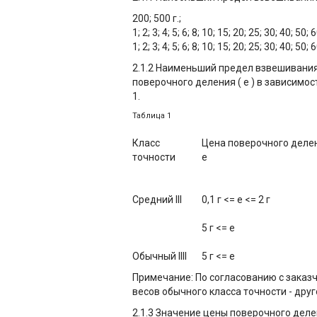
200; 500 г.;
1; 2; 3; 4; 5; 6; 8; 10; 15; 20; 25; 30; 40; 5
1; 2; 3; 4; 5; 6; 8; 10; 15; 20; 25; 30; 40; 5
2.1.2 Наименьший предел взвешивания 
поверочного деления ( e ) в зависимо
1.
Таблица 1
Класс
Цена поверочного деле
точности
e
Средний III
0,1 г <= e <= 2 г
5 г <= e
Обычный IIII
5 г <= e
Примечание: По согласованию с заказ
весов обычного класса точности - дру
2.1.3 Значение цены поверочного делени