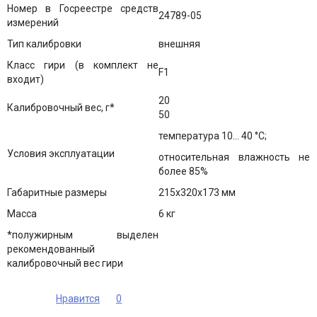
Номер в Госреестре средств
24789-05
измерений
Тип калибровки
внешняя
Класс гири (в комплект не
F1
входит)
20
Калибровочный вес, г*
50
температура 10... 40 °C;
Условия эксплуатации
относительная влажность не
более 85%
Габаритные размеры
215х320х173 мм
Масса
6 кг
*полужирным выделен
рекомендованный
калибровочный вес гири
Нравится
0