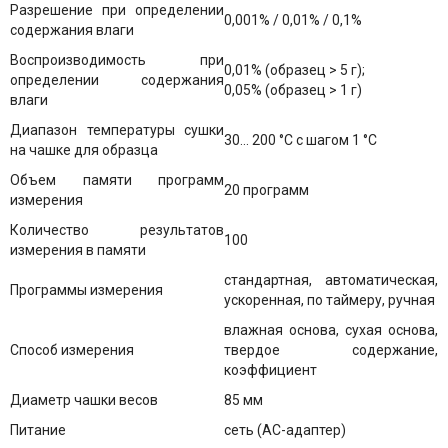
Разрешение при определении
0,001% / 0,01% / 0,1%
содержания влаги
Воспроизводимость при
0,01% (образец > 5 г);
определении содержания
0,05% (образец > 1 г)
влаги
Диапазон температуры сушки
30... 200 °C с шагом 1 °C
на чашке для образца
Объем памяти программ
20 программ
измерения
Количество результатов
100
измерения в памяти
стандартная, автоматическая,
Программы измерения
ускоренная, по таймеру, ручная
влажная основа, сухая основа,
Способ измерения
твердое содержание,
коэффициент
Диаметр чашки весов
85 мм
Питание
сеть (AC-адаптер)