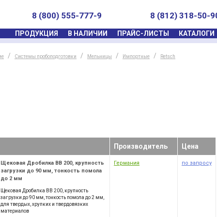
8 (800) 555-777-9
8 (812) 318-50-9
ПРОДУКЦИЯ
В НАЛИЧИИ
ПРАЙС-ЛИСТЫ
КАТАЛОГИ
ие
Системы пробоподготовки
Мельницы
Импортные
Retsch
Производитель
Цена
Щековая Дробилка BB 200, крупность
Германия
по запросу
загрузки до 90 мм, тонкость помола
до 2 мм
Щековая Дробилка BB 200, крупность
загрузки до 90 мм, тонкость помола до 2 мм,
для твердых, хрупких и твердовязких
материалов