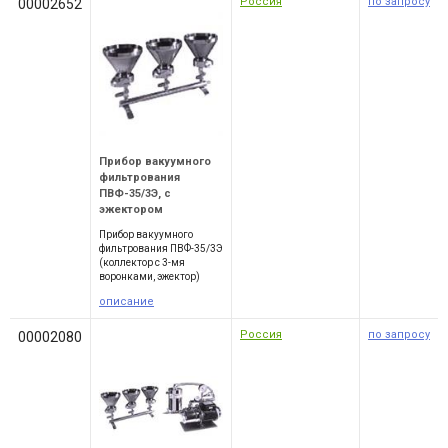
Россия
по запросу
00002652
Прибор вакуумного
фильтрования
ПВФ-35/3Э, с
эжектором
Прибор вакуумного
фильтрования ПВФ-35/3Э
(коллектор с 3-мя
воронками, эжектор)
описание
Россия
по запросу
00002080