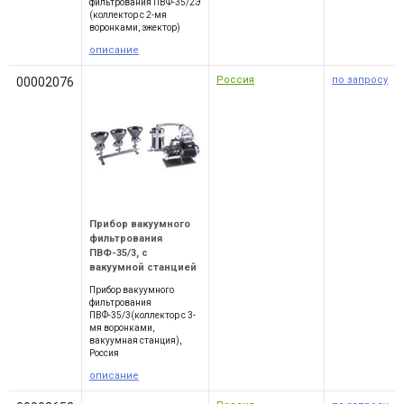
фильтрования ПВФ-35/2Э
(коллектор с 2-мя
воронками, эжектор)
описание
Россия
по запросу
00002076
Прибор вакуумного
фильтрования
ПВФ-35/3, с
вакуумной станцией
Прибор вакуумного
фильтрования
ПВФ-35/3(коллектор с 3-
мя воронками,
вакуумная станция),
Россия
описание