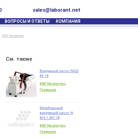
0
sales@laborant.net
ВОПРОСЫ И ОТВЕТЫ
КОМПАНИЯ
KNF Neuberger
См. также
Вакуумный насос N022
AT 18
,
KNF Neuberger
Германия
Мембранный
вакуумный насос N
816.1.2KT.18
,
KNF Neuberger
Германия