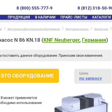
8 (800) 555-777-9
8 (812) 318-50-9
ПРОДУКЦИЯ
В НАЛИЧИИ
ПРАЙС-ЛИСТЫ
КАТАЛОГИ
ие
Вакуумное и фильтрационное оборудование
Вакуумные насосы
Импортные
асос N 86 KN.18
(
KNF Neuberger
,
Германия
)
м поставить данное оборудование. Приносим свои извинения.
Цена:
 ЭТО ОБОРУДОВАНИЕ
по запросу
18 может применяется
еобходимо использование